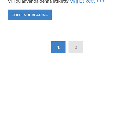
Välj Etikett >>>
Vill du använda denna etikett?
CONTINUE READING
1
2