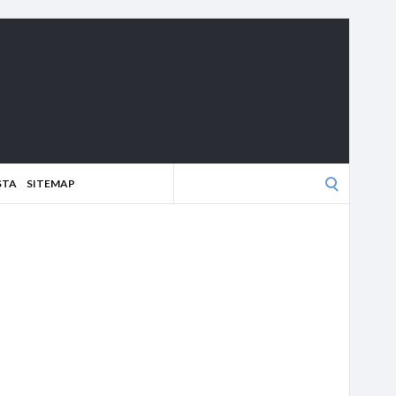
Search
STA
SITEMAP
for: