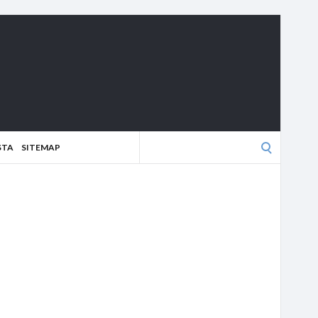
Search
STA
SITEMAP
for: