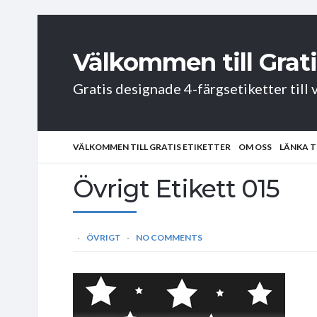
Välkommen till Grati
Gratis designade 4-färgsetiketter till v
VÄLKOMMEN TILL GRATIS ETIKETTER
OM OSS
LÄNKA T
Övrigt Etikett 015
ÖVRIGT
NO COMMENTS